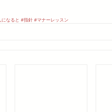
人になると
#指針
#マナーレッスン