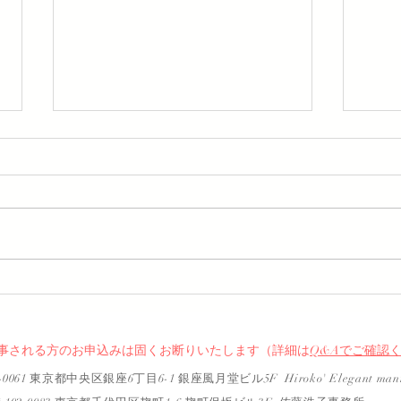
飲食
本年もよろしくお願いいたし
ます
事される方のお申込みは固くお断りいたします（詳細は
Q&Aでご確認
61 東京都中央区銀座6丁目6-1 銀座風月堂ビル5F Hiroko' Elegant manne