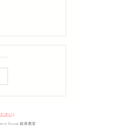
店での心遣い
ください
）
rs lesson 銀座教室