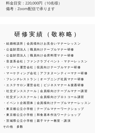
料金目安：220,000円（10名様）
​備考：Zoom配信で承ります
研修実績（敬称略）
​・結婚相談所｜会員様向けお見合いマナーレッスン
・公益財団法人｜職員向けテーブルマナー研修
・公益財団法人｜職員向け会席料理マナー研修
​・音楽系会社｜ファンクラブイベント・マナーレッスン
​・リゾート運営会社｜役員向けテーブルマナー研修
・マーケティング会社｜アフタヌーンティーマナー研修
・フレンチレストラン｜オープニング社員マナー研修
​・エステサロン運営会社｜ビジネスマナー＆接遇研修
・社交ダンススクール｜会員様向けテーブルマナー講習
・社交ダンススクール｜会員様向けプロトコール講習
​・イベント企画団体｜会員様向けテーブルマナーレッスン
・東京都公立小学校｜テーブルマナーワークショップ
・東京都公立小学校｜和食基本作法ワークショップ
・茨城県公立小学校｜親子マナー教室・講演
その他 多数