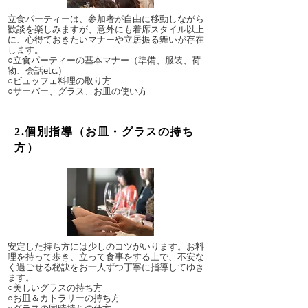
立食パーティーは、参加者が自由に移動しながら
歓談を楽しみますが、意外にも着席スタイル以上
に、心得ておきたいマナーや立居振る舞いが存在
します。
○立食パーティーの基本マナー（準備、服装、荷
物、会話etc.）
○ビュッフェ料理の取り方
○サーバー、グラス、お皿の使い方
2.個別指導（お皿・グラスの持ち
方）
安定した持ち方には少しのコツがいります。お料
理を持って歩き、立って食事をする上で、不安な
く過ごせる秘訣をお一人ずつ丁寧に指導してゆき
ます。
○美しいグラスの持ち方
○お皿＆カトラリーの持ち方