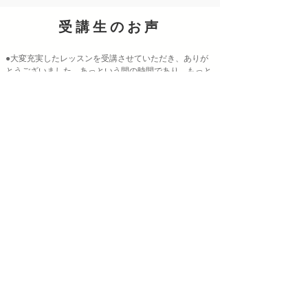
受講生のお声
●大変充実したレッスンを受講させていただき、ありが
とうございました。あっという間の時間であり、もっと
もっと教えて頂きたいと思う程でございます。希望の内
容をすべて色濃くご指導賜り、多くの学びと気づきを頂
戴することができました。初めて教えて頂くマナーは新
鮮に、そしてあやふやになっているマナーなどは、浩子
先生の授業で再確認することができました。とてもいい
機会を頂戴できたと喜んでおります。機会があれば弊社
秘書たち全員に受講の機会があってもいいなとも思うと
ころでございます。カスタマイズされたレッスンのご準
備は普段以上にお時間要するものだったかと存じます。
本当にありがとうございました。
●今まで相談できなかったことを教えて頂くことが出
来、受講出来てとても良かったです。ありがとうござい
ました。無意識だったこともご指摘頂き、本当にありが
たく思います。癖はなかなか思うようになおらないかも
しれませんが、努力して参ります。
●レッスン後に早速、立食パーティーがあり、学んだこ
とを実践しました。レッスンを受講出来て、本当によか