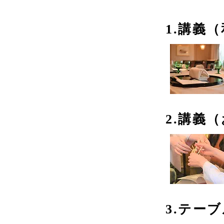
1.講義
2.講義
3.テー