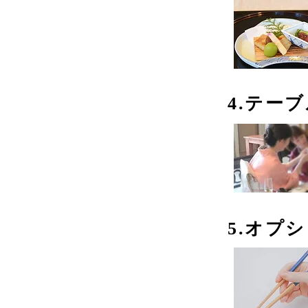
4.テー
5.オプ