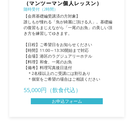
（マンツーマン個人レッスン）
随時受付（2時間）
【会席基礎編受講済の方対象】
誰しもが憧れる「魚が綺麗に頂ける人」。基礎編
の復習もまじえながら「一尾のお魚」の美しい頂
き方を練習してゆきます。
【日程】ご希望日をお知らせください
【時間】11:00～13:30開始まで対応
【会場】港区のラグジュアリーホテル
【料理】和食、一尾のお魚
【備考】料理写真後日送付
​ ＊2名様以上のご受講には割引あり
​ ＊個室をご希望の場合はご相談ください
55,000円（飲食代込）
お申込フォーム