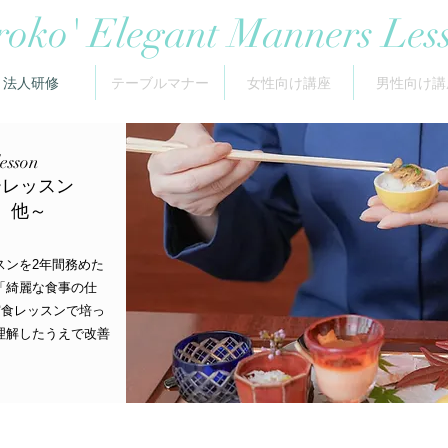
roko' Elegant Manners Les
法人研修
テーブルマナー
女性向け講座
男性向け講
lesson
ーレッスン
、他
～
スンを2年間務めた
「綺麗な食事の仕
実食レッスンで培っ
理解したうえで改善