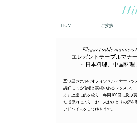
Hi
HOME
ご挨拶
​Elegant table manners 
エレガントテーブルマナ
～日本料理、中国料理
五つ星ホテルのオフィシャルマナーレッ
講師による信頼と実績のあるレッスン。
方」上達に的を絞り、年間100回に及ぶ
た指導力により、お一人おひとりの癖を
アドバイスをしてゆきます。