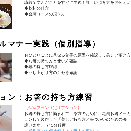
講義で学んだことをすぐに実践！詳しい頂き方をお伝えい
◆乾杯の仕方
​◆会席コースの頂き方
ブルマナー実践（個別指導）
おひとりごとに異なる苦手の原因を確認して美しい頂き方
​◆お箸の持ち方と使い方確認
​◆器の持ち方確認
​◆召し上がり方のクセを確認​
ション：お箸の持ち方練習
【
個室プラン限定オプション】
お箸の持ち方に悩まれている方のために、老舗お箸メーカ
ョンして製作した「美しい持ち方と箸づかいのための箸」
設けます。（15分程度）
​※通常席でも優待価格での購入が可能です