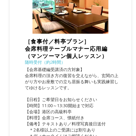
［食事付／料亭プラン］
会席料理テーブルマナー応用編
（マンツーマン個人レッスン）
随時受付（約2時間）
【会席基礎編受講済の方対象】
会席料理の頂き方の復習を交えながら、玄関の上
がり方やお座敷での立ち居振る舞いも実践練習し
てゆけるレッスンです。
【日程】ご希望日をお知らせください
【時間】11:00～13:30開始まで対応
【会場】港区の高級料亭
【料理】会席コース、懐紙付き
【備考】テキストあり／料理写真後日送付
​ ＊2名様以上のご受講には割引あり
​ ＊ディナータイムはご相談ください